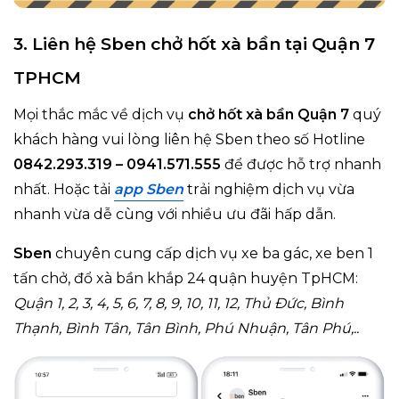
3. Liên hệ Sben chở hốt xà bần tại Quận 7
TPHCM
Mọi thắc mắc về dịch vụ
chở hốt xà bần Quận 7
quý
khách hàng vui lòng liên hệ Sben theo số Hotline
0842.293.319 – 0941.571.555
để được hỗ trợ nhanh
nhất. Hoặc tải
app Sben
trải nghiệm dịch vụ vừa
nhanh vừa dễ cùng với nhiều ưu đãi hấp dẫn.
Sben
chuyên cung cấp dịch vụ xe ba gác, xe ben 1
tấn chở, đổ xà bần khắp 24 quận huyện TpHCM:
Quận 1, 2, 3, 4, 5, 6, 7, 8, 9, 10, 11, 12, Thủ Đức, Bình
Thạnh, Bình Tân, Tân Bình, Phú Nhuận, Tân Phú,..