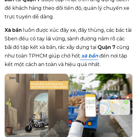
để khách hàng theo dõi tiến độ, quản lý chuyến xe
trực tuyến dễ dàng.
Xà bần
luôn được xúc đầy xe, đầy thùng, các bác tài
Sben đều có tay lái vững, sành đường nắm rõ các
bãi đổ tập kết xà bần, rác xây dựng tại
Quận 7
cũng
như toàn TPHCM giúp chở hốt
xà bần
đến nơi tập
kết một cách an toàn và hiệu quả nhất.