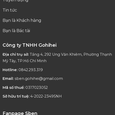
Tin tức
Bạn là Khách hàng
Bạn là Bác tài
Công ty TNHH Gohihei
Địa chỉ trụ sở:
Tầng 4, 292 Ung Văn Khiêm, Phường Thạnh
Mỹ Tây, TP.Hồ Chí Minh
Hotline:
0842.293.319
Email:
sben.gohihei@gmail.com
Mã số thuế:
0317023052
Sở hữu trí tuệ:
4-2022-23495NH
Fanpage Sben