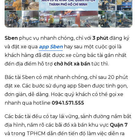
Sben
phục vụ nhanh chóng, chỉ với
3 phút
đăng ký
và đặt xe qua
app Sben
hay sau một cuộc gọi là
khách hàng đã đặt được xe cùng bác tài gần nhất
đến địa điểm hỗ trợ
chở hốt xà bần
tức thì.
Bác tài Sben có mặt nhanh chóng, chỉ sau 20 phút
đặt xe. Các bước sử dụng app Sben được tinh gọn,
đơn giản, dễ dàng. Hoặc quý khách có thể gọi xe
nhanh qua hotline
0941.571.555
Các bác tài đều có tay lái vững, sành đường nắm bắt
địa hình, nắm rõ các bãi đổ xà bần khu vực
Quận 7
và trong TPHCM dẫn đến tiến độ làm việc
diễn ra