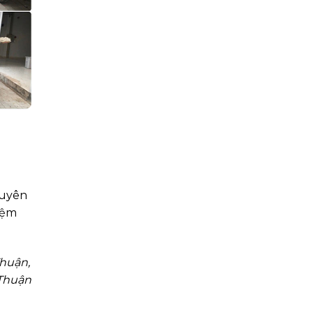
huyên
iệm
huận,
 Thuận