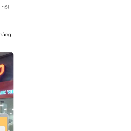
ở hốt
 hàng