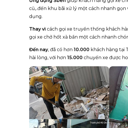
Ứng dụng Sben
giúp khách hàng gọi xe chở
cũ,..đến khu bãi xử lý một cách nhanh gọn 
dụng.
Thay vì
cách gọi xe truyền thống khách hàn
gọi xe chở hốt xà bần một cách nhanh chó
Đến nay
, đã có hơn
10.000
khách hàng tại
hài lòng, với hơn
15.000
chuyến xe được ho