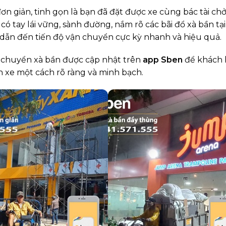
đơn giản, tinh gọn là bạn đã đặt được xe cùng bác tài ch
có tay lái vững, sành đường, nắm rõ các bãi đổ xà bần tại
n đến tiến độ vận chuyển cực kỳ nhanh và hiệu quả.
n chuyển xà bần được cập nhật trên
app Sben
để khách
n xe một cách rõ ràng và minh bạch.