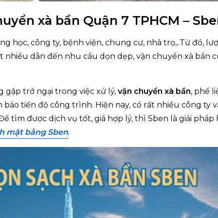
 chuyển xà bần Quận 7 TPHCM – Sb
g học, công ty, bệnh viện, chung cư, nhà trọ,..Từ đó, lư
rất nhiều dẫn đến nhu cầu dọn dẹp, vận chuyển xà bần 
g gặp trở ngại trong việc xử lý,
vận chuyển xà bần
, phế l
ảo tiến độ công trình. Hiện nay, có rất nhiều công ty v
ể tìm được dịch vụ tốt, giá hợp lý, thì Sben là giải pháp
h mặt bằng Sben
.