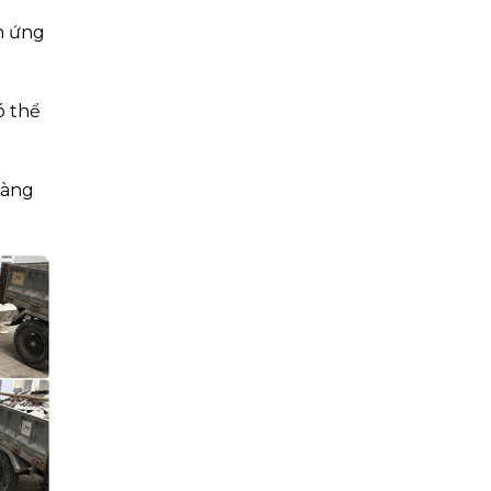
ên ứng
ó thể
hàng