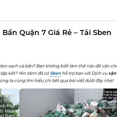
 Bần Quận 7 Giá Rẻ – Tải Sben
 dọn sạch xà bần? Bạn không biết làm thế nào để vận c
tập kết? Yên tâm! đã có
Sben
hỗ trợ bạn với Dịch vụ
vận
ng ta cùng tìm hiểu chi tiết qua bài viết dưới đây nhé!