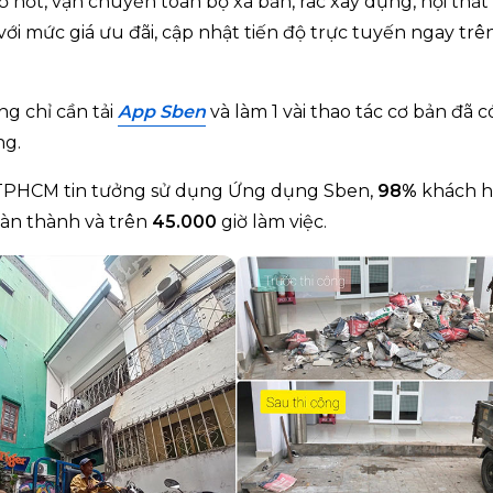
 hốt, vận chuyển toàn bộ xà bần, rác xây dựng, nội thất
với mức giá ưu đãi, cập nhật tiến độ trực tuyến ngay tr
g chỉ cần tải
App Sben
và làm 1 vài thao tác cơ bản đã c
ng.
 TPHCM tin tưởng sử dụng Ứng dụng Sben,
98%
khách 
àn thành và trên
45.000
giờ làm việc.