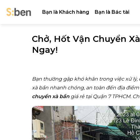
Skip
to
Bạn là Khách hàng
Bạn là Bác tài
content
Chở, Hốt Vận Chuyển Xà
Ngay!
Bạn thường gặp khó khăn trong việc xử lý,
xà bần nhanh chóng, an toàn đến địa điểm 
chuyển xà bần
giá rẻ tại Quận 7 TPHCM. Chú