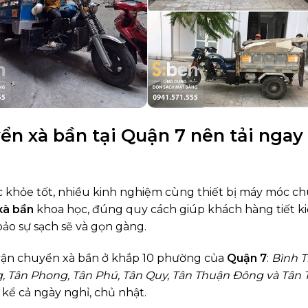
yển xà bần tại Quận 7 nên tải ngay
ức khỏe tốt, nhiều kinh nghiệm cùng thiết bị máy móc c
xà bần
khoa học, đúng quy cách giúp khách hàng tiết k
ảo sự sạch sẽ và gọn gàng.
, vận chuyển xà bần ở khắp 10 phường của
Quận 7
:
Bình T
, Tân Phong, Tân Phú, Tân Quy, Tân Thuận Đông và Tân
kể cả ngày nghỉ, chủ nhật.