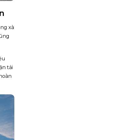
en
ợng xà
cũng
iệu
ận tải
 hoàn