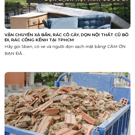
VẬN CHUYỂN XÀ BẦN, RÁC CỎ CÂY, DỌN NỘI THẤT CŨ BỎ
ĐI, RÁC CỒNG KỀNH TẠI TPHCM
Hãy gọi Sben, có xe và người dọn sạch mặt bằng! CẢM ƠN
BẠN ĐÃ...