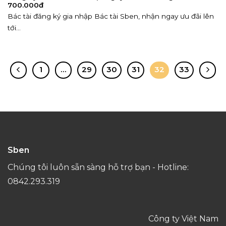
700.000đ
Bác tài đăng ký gia nhập Bác tài Sben, nhận ngay ưu đãi lên
tới...
1
…
29
30
31
32
33
Sben
Chúng tôi luôn sẵn sàng hỗ trợ bạn - Hotline:
0842.293.319
Công ty Việt Nam