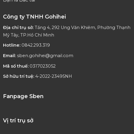
Công ty TNHH Gohihei
Địa chỉ trụ sở:
Tầng 4, 292 Ung Văn Khiêm, Phường Thạnh
Mỹ Tây, TP.Hồ Chí Minh
Hotline:
0842.293.319
Email:
sben.gohihei@gmail.com
Mã số thuế:
0317023052
Sở hữu trí tuệ:
4-2022-23495NH
Fanpage Sben
Vị trí trụ sở