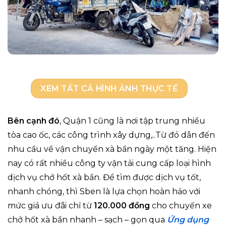
XEM TẤT CẢ HÌNH ẢNH THỰC TẾ
Bên cạnh đó
, Quận 1 cũng là nơi tập trung nhiều
tòa cao ốc, các công trình xây dựng,..Từ đó dẫn đến
nhu cầu về vận chuyển xà bần ngày một tăng. Hiện
nay có rất nhiều công ty vận tải cung cấp loại hình
dịch vụ chở hốt xà bần. Để tìm được dịch vụ tốt,
nhanh chóng, thì Sben là lựa chọn hoàn hảo với
mức giá ưu đãi chỉ từ
120.000 đồng
cho chuyến xe
chở hốt xà bần nhanh – sạch – gọn qua
Ứng dụng