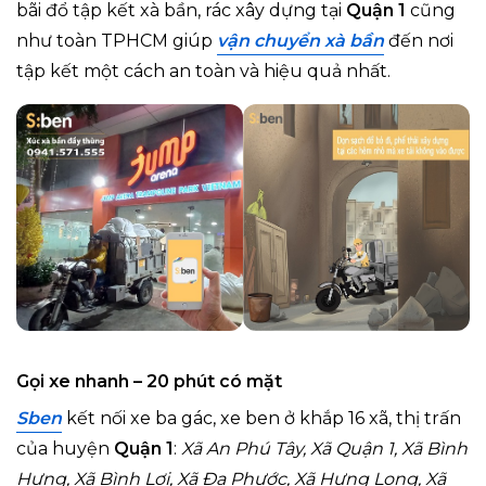
bãi đổ tập kết xà bần, rác xây dựng tại
Quận 1
cũng
như toàn TPHCM giúp
vận chuyển xà bần
đến nơi
tập kết một cách an toàn và hiệu quả nhất.
Gọi xe nhanh – 20 phút có mặt
Sben
kết nối xe ba gác, xe ben ở khắp 16 xã, thị trấn
của huyện
Quận 1
:
Xã An Phú Tây, Xã Quận 1, Xã Bình
Hưng, Xã Bình Lợi, Xã Đa Phước, Xã Hưng Long, Xã