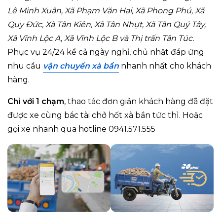
Lê Minh Xuân, Xã Phạm Văn Hai, Xã Phong Phú, Xã
Quy Đức, Xã Tân Kiên, Xã Tân Nhựt, Xã Tân Quý Tây,
Xã Vĩnh Lộc A, Xã Vĩnh Lộc B
và Thị trấn Tân Túc.
Phục vụ 24/24 kể cả ngày nghỉ, chủ nhật đáp ứng
nhu cầu
vận chuyển xà bần
nhanh nhất cho khách
hàng.
Chỉ với 1 chạm
, thao tác đơn giản khách hàng đã đặt
được xe cùng bác tài chở hốt xà bần tức thì. Hoặc
gọi xe nhanh qua hotline 0941.571.555