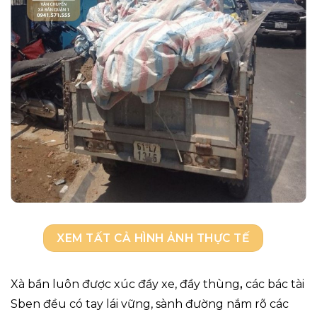
XEM TẤT CẢ HÌNH ẢNH THỰC TẾ
Xà bần luôn được xúc đầy xe, đầy thùng
,
các bác tài
Sben đều có tay lái vững, sành đường nắm rõ các