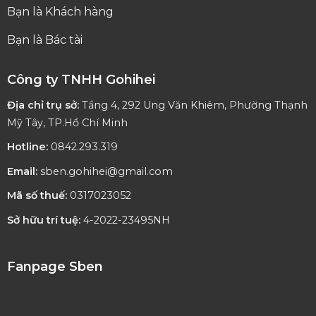
Bạn là Khách hàng
Bạn là Bác tài
Công ty TNHH Gohihei
Địa chỉ trụ sở:
Tầng 4, 292 Ung Văn Khiêm, Phường Thạnh
Mỹ Tây, TP.Hồ Chí Minh
Hotline:
0842.293.319
Email:
sben.gohihei@gmail.com
Mã số thuế:
0317023052
Sở hữu trí tuệ:
4-2022-23495NH
Fanpage Sben