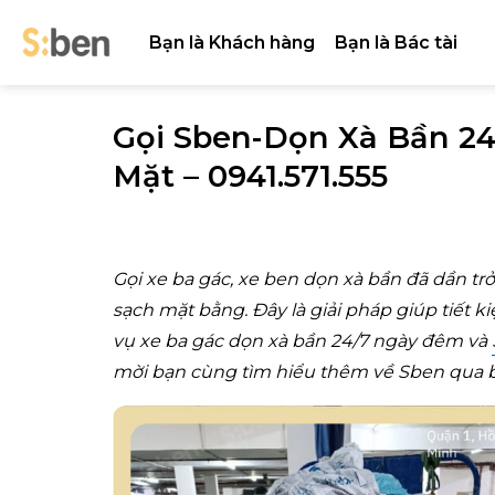
Skip
to
Bạn là Khách hàng
Bạn là Bác tài
content
Gọi Sben-Dọn Xà Bần 24
Mặt – 0941.571.555
Gọi xe ba gác, xe ben
dọn xà bần
đã dần tr
sạch mặt bằng. Đây là giải pháp giúp tiết ki
vụ xe ba gác dọn xà bần 24/7 ngày đêm và
mời bạn cùng tìm hiểu thêm về Sben qua bà