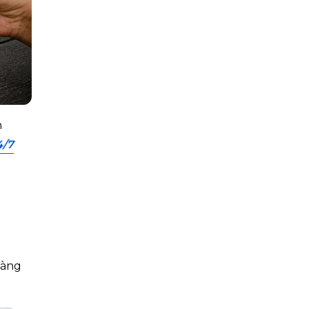
n
4/7
hàng