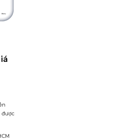
iá
yên
m được
PHCM