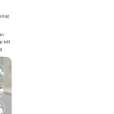
 nhật
ần
ập kết
g.