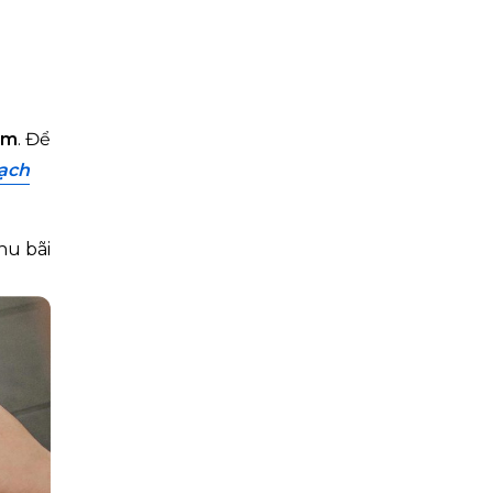
êm
. Để
ạch
khu bãi