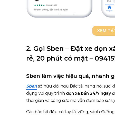
XEM TẤ
2. Gọi Sben – Đặt xe dọn 
rẻ, 20 phút có mặt – 0941
Sben làm việc hiệu quả, nhanh 
Sben
sở hữu đội ngũ Bác tài năng nổ, sức 
dụng với quy trình
dọn xà bần 24/7 ngày 
thời gian và công sức mà vẫn đảm bảo sự s
Các bác tà
i
đều có tay lái vững, sành đườn