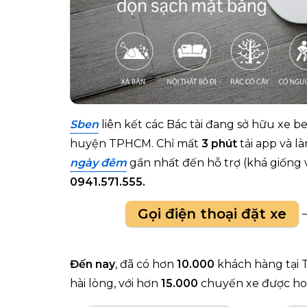
Sben
liên kết các
Bác tài
đang sở hữu xe ben
huyện TPHCM.
Chỉ mất
3 phút
tải app và l
ngày đêm
gần nhất đến hỗ trợ
(khá giống
0941.571.555.
Gọi điện thoại đặt xe
Đến nay
, đã có hơn
10.000
khách hàng tại
hài lòng, với hơn
15.000
chuyến xe được ho