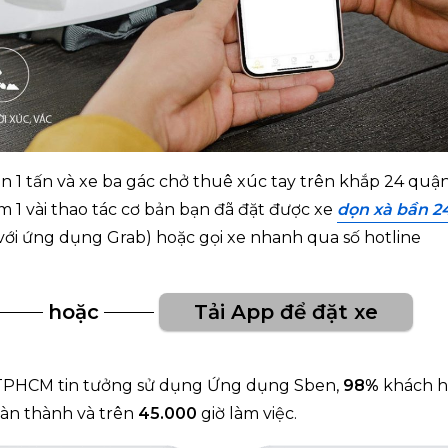
 1 tấn và xe ba gác chở thuê xúc tay trên khắp 24 quậ
àm 1 vài thao tác cơ bản bạn đã đặt được xe
dọn xà bần 2
 với ứng dụng Grab)
hoặc gọi xe nhanh qua số hotline
hoặc
Tải App để đặt xe
 TPHCM tin tưởng sử dụng Ứng dụng Sben,
98%
khách 
àn thành và trên
45.000
giờ làm việc.