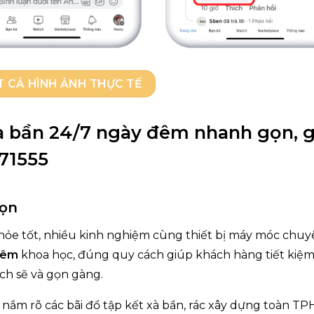
T CẢ HÌNH ẢNH THỰC TẾ
xà bần 24/7 ngày đêm nhanh gọn, g
571555
gọn
khỏe tốt, nhiều kinh nghiệm cùng thiết bị máy móc chu
đêm
khoa học, đúng quy cách giúp khách hàng tiết kiệ
ạch sẽ và gọn gàng.
g
nắm rõ các bãi đổ tập kết xà bần, rác xây dựng toàn T