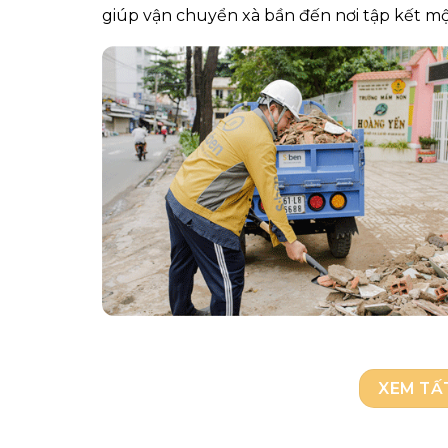
giúp
vận chuyển xà bần
đến nơi tập kết mộ
XEM TẤ