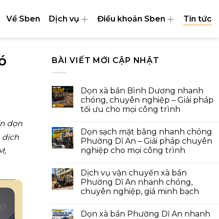
Về Sben
Dịch vụ
Điều khoản Sben
Tin tức
ó
BÀI VIẾT MỚI CẬP NHẬT
Dọn xà bần Bình Dương nhanh
chóng, chuyên nghiệp – Giải pháp
tối ưu cho mọi công trình
ần dọn
Dọn sạch mặt bằng nhanh chóng
 dịch
Phường Dĩ An – Giải pháp chuyên
nghiệp cho mọi công trình
M,
Dịch vụ vận chuyển xà bần
Phường Dĩ An nhanh chóng,
chuyên nghiệp, giá minh bạch
Dọn xà bần Phường Dĩ An nhanh