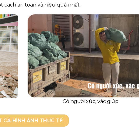
t cách an toàn và hiệu quả nhất.
Có người xúc, vác giúp
T CẢ HÌNH ẢNH THỰC TẾ