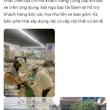
nhất theo địa chỉ mà khách hàng cung cấp khi đặt
xe trên ứng dụng. Đội ngũ bác tài Sben sẽ hỗ trợ
khách hàng bốc vác mọi thứ lên xe bao gồm: Xà
bần, phế thải xây dựng, rác cỏ cây, nội thất cũ bỏ đi.