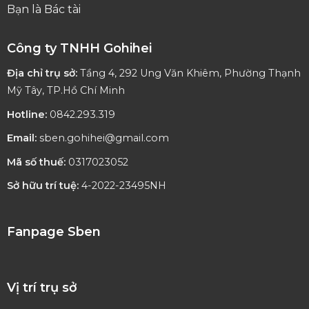
Bạn là Bác tài
Công ty TNHH Gohihei
Địa chỉ trụ sở:
Tầng 4, 292 Ung Văn Khiêm, Phường Thạnh
Mỹ Tây, TP.Hồ Chí Minh
Hotline:
0842.293.319
Email:
sben.gohihei@gmail.com
Mã số thuế:
0317023052
Sở hữu trí tuệ:
4-2022-23495NH
Fanpage Sben
Vị trí trụ sở