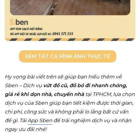
XEM TẤT CẢ HÌNH ẢNH THỰC TẾ
Hy vọng bài viết trên sẽ giúp bạn hiểu thêm về
Sben – Dịch vụ
vứt đồ cũ, đồ bỏ đi nhanh chóng,
giá rẻ khi dọn nhà, chuyển nhà
tại TPHCM, lựa chọn
dịch vụ của Sben giúp bạn tiết kiệm được thời gian,
chi phí, công sức và không phải lo lắng bất cứ vấn
đề gì. Tải
App Sben
để trải nghiệm dịch vụ và nhận
ngay ưu đãi nhé!