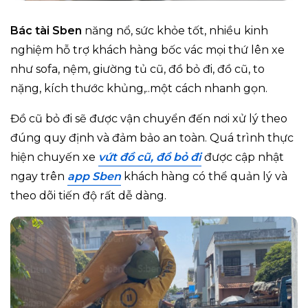
Bác tài Sben
năng nổ, sức khỏe tốt, nhiều kinh
nghiệm hỗ trợ khách hàng bốc vác mọi thứ lên xe
như sofa, nệm, giường tủ cũ, đồ bỏ đi, đồ cũ, to
nặng, kích thước khủng,..một cách nhanh gọn.
Đồ cũ bỏ đi sẽ được vận chuyển đến nơi xử lý theo
đúng quy định và đảm bảo an toàn. Quá trình thực
hiện chuyến xe
vứt đồ cũ, đồ bỏ đi
được cập nhật
ngay trên
app Sben
khách hàng có thể quản lý và
theo dõi tiến độ rất dễ dàng.