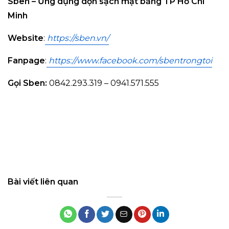
Sben – Ứng dụng dọn sạch mặt bằng TP Hồ Chí
Minh
Website
:
https://sben.vn/
Fanpage
:
https://www.facebook.com/sbentrongtoi
Gọi Sben:
0842.293.319 – 0941.571.555
Bài viết liên quan