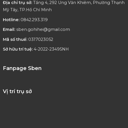
Địa chỉ trụ sở:
Tầng 4, 292 Ung Văn Khiêm, Phường Thạnh
Mỹ Tây, TP.Hồ Chí Minh
Hotline:
0842.293.319
Email:
sben.gohihei@gmail.com
Mã số thuế:
0317023052
Sở hữu trí tuệ:
4-2022-23495NH
Fanpage Sben
Vị trí trụ sở