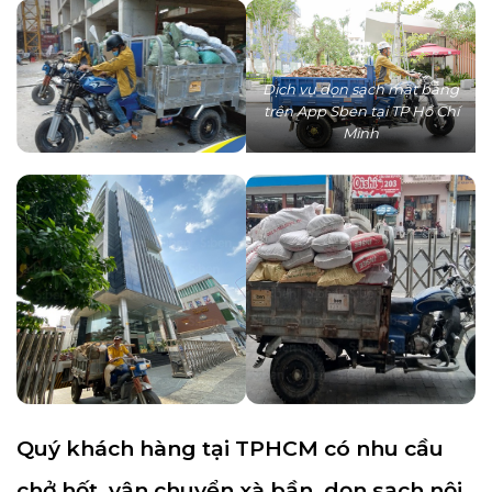
Dịch vụ dọn sạch mặt bằng
trên App Sben tại TP Hồ Chí
Minh
Quý khách hàng tại TPHCM có nhu cầu
chở hốt, vận chuyển xà bần, dọn sạch nội