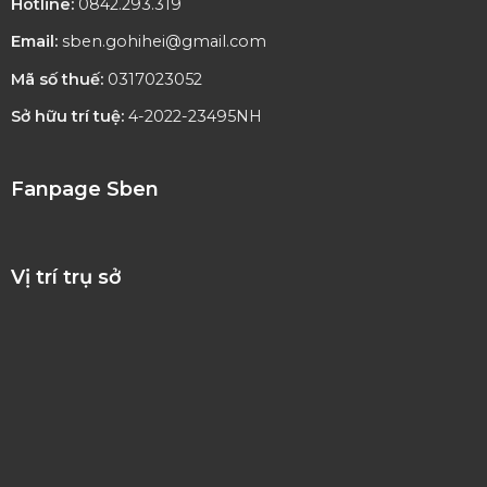
Hotline:
0842.293.319
Email:
sben.gohihei@gmail.com
Mã số thuế:
0317023052
Sở hữu trí tuệ:
4-2022-23495NH
Fanpage Sben
Vị trí trụ sở