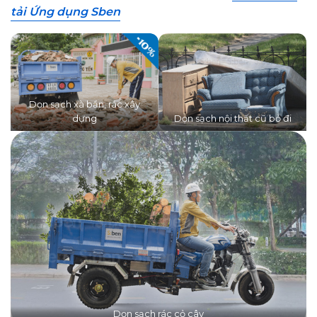
tải Ứng dụng Sben
Dọn sạch xà bần, rác xây
dựng
Dọn sạch nội thất cũ bỏ đi
Dọn sạch rác cỏ cây