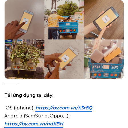
———-
Tải ứng dụng tại đây:
IOS (Iphone):
https://by.com.vn/X5r8Q
Android (SamSung, Oppo,…):
https://by.com.vn/hdXBH