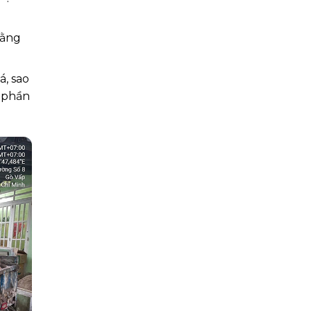
bằng
á, sao
h phần