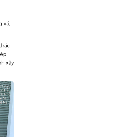
g xá,
khác
ép,
nh xây