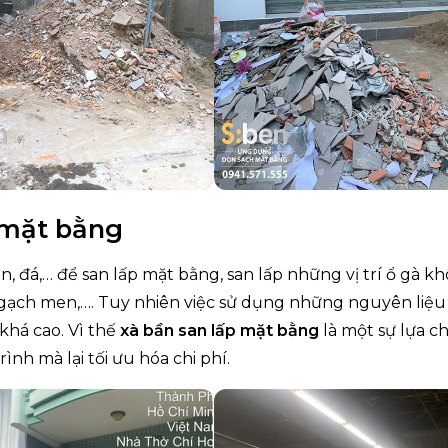
p mặt bằng
, đá,… để san lấp mặt bằng, san lấp những vị trí ổ gà k
gạch men,…. Tuy nhiên việc sử dụng những nguyên liệu
khá cao. Vì thế
xà bần san lấp mặt bằng
là một sự lựa ch
nh mà lại tối ưu hóa chi phí.