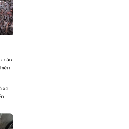
hu cầu
khiến
à xe
ến