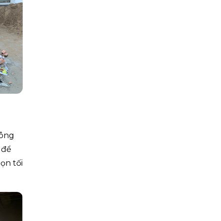
hông
 để
ọn tối