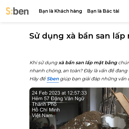
Skip
to
Bạn là Khách hàng
Bạn là Bác tài
content
Sử dụng xà bần san lấp
Khi sử dụng
xà bần san lấp mặt bằng
chún
nhanh chóng, an toàn? Đây là vấn đề đang 
Hãy để
Sben
giúp bạn giải đáp những vấn đ