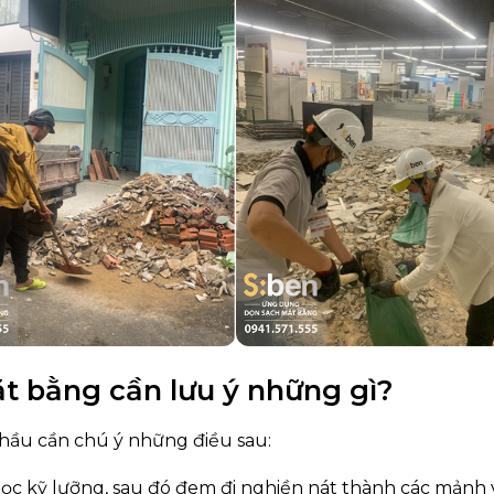
t bằng cần lưu ý những gì?
hầu cần chú ý những điều sau:
lọc kỹ lưỡng, sau đó đem đi nghiền nát thành các mảnh