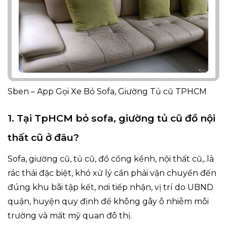
Sben – App Gọi Xe Bỏ Sofa, Giường Tủ cũ TPHCM
1. Tại TpHCM bỏ sofa, giường tủ cũ đồ nội
thất cũ ở đâu?
Sofa, giường cũ, tủ cũ, đồ cồng kềnh, nội thất cũ,..là
rác thải đặc biệt, khó xử lý cần phải vận chuyển đến
đúng khu bãi tập kết, nơi tiếp nhận, vị trí do UBND
quận, huyện quy định để không gây ô nhiễm môi
trường và mất mỹ quan đô thị.