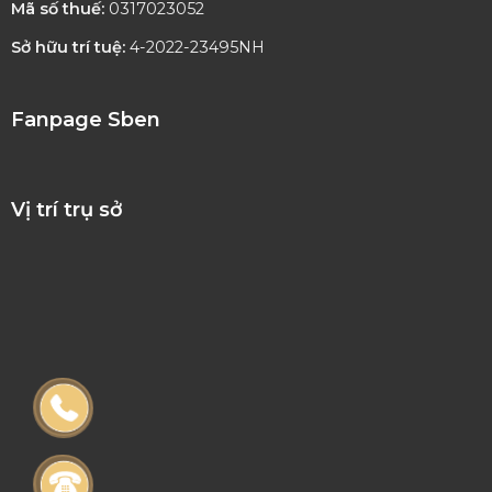
Mã số thuế:
0317023052
Sở hữu trí tuệ:
4-2022-23495NH
Fanpage Sben
Vị trí trụ sở