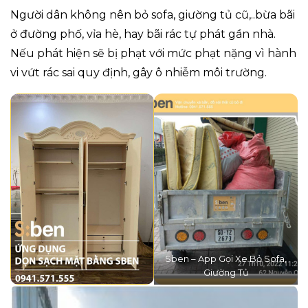
Người dân không nên bỏ sofa, giường tủ cũ,..bừa bãi
ở đường phố, vỉa hè, hay bãi rác tự phát gần nhà.
Nếu phát hiện sẽ bị phạt với mức phạt nặng vì hành
vi vứt rác sai quy định, gây ô nhiễm môi trường.
Sben – App Gọi Xe Bỏ Sofa,
Giường Tủ