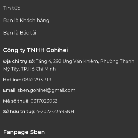
Tin tức
Bạn là Khách hàng
Bạn là Bác tài
Công ty TNHH Gohihei
Địa chỉ trụ sở:
Tầng 4, 292 Ung Văn Khiêm, Phường Thạnh
Mỹ Tây, TP.Hồ Chí Minh
Hotline:
0842.293.319
Email:
sben.gohihei@gmail.com
Mã số thuế:
0317023052
Sở hữu trí tuệ:
4-2022-23495NH
Fanpage Sben