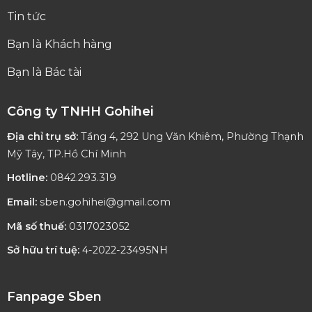
Tin tức
Bạn là Khách hàng
Bạn là Bác tài
Công ty TNHH Gohihei
Địa chỉ trụ sở:
Tầng 4, 292 Ung Văn Khiêm, Phường Thạnh
Mỹ Tây, TP.Hồ Chí Minh
Hotline:
0842.293.319
Email:
sben.gohihei@gmail.com
Mã số thuế:
0317023052
Sở hữu trí tuệ:
4-2022-23495NH
Fanpage Sben