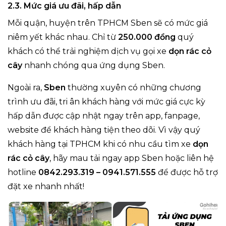
2.3. Mức giá ưu đãi, hấp dẫn
Mỗi quận, huyện trên TPHCM Sben sẽ có mức giá
niêm yết khác nhau. Chỉ từ
250.000 đồng
quý
khách có thể trải nghiệm dịch vụ gọi xe
dọn rác cỏ
cây
nhanh chóng qua ứng dụng Sben.
Ngoài ra,
Sben
thường xuyên có những chương
trình ưu đãi, tri ân khách hàng với mức giá cực kỳ
hấp dẫn được cập nhật ngay trên app, fanpage,
website để khách hàng tiện theo dõi. Vì vậy quý
khách hàng tại TPHCM khi có nhu cầu tìm xe
dọn
rác cỏ cây
, hãy mau tải ngay app Sben hoặc liên hệ
hotline
0842.293.319 – 0941.571.555
để được hỗ trợ
đặt xe nhanh nhất!