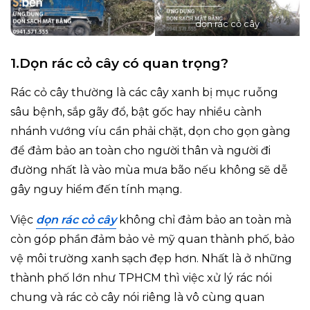
dọn rác cỏ cây
1.Dọn rác cỏ cây có quan trọng?
Rác cỏ cây thường là các cây xanh bị mục ruỗng
sâu bệnh, sắp gãy đổ, bật gốc hay nhiều cành
nhánh vướng víu cần phải chặt, dọn cho gọn gàng
để đảm bảo an toàn cho người thân và người đi
đường nhất là vào mùa mưa bão nếu không sẽ dễ
gây nguy hiểm đến tính mạng.
Việc
dọn rác cỏ cây
không chỉ đảm bảo an toàn mà
còn góp phần đảm bảo vẻ mỹ quan thành phố, bảo
vệ môi trường xanh sạch đẹp hơn. Nhất là ở những
thành phố lớn như TPHCM thì việc xử lý rác nói
chung và rác cỏ cây nói riêng là vô cùng quan