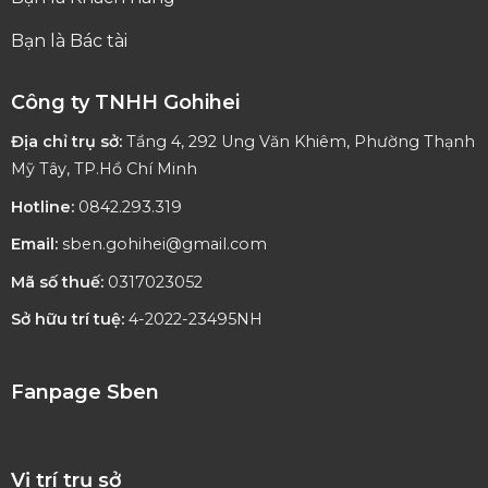
Bạn là Bác tài
Công ty TNHH Gohihei
Địa chỉ trụ sở:
Tầng 4, 292 Ung Văn Khiêm, Phường Thạnh
Mỹ Tây, TP.Hồ Chí Minh
Hotline:
0842.293.319
Email:
sben.gohihei@gmail.com
Mã số thuế:
0317023052
Sở hữu trí tuệ:
4-2022-23495NH
Fanpage Sben
Vị trí trụ sở