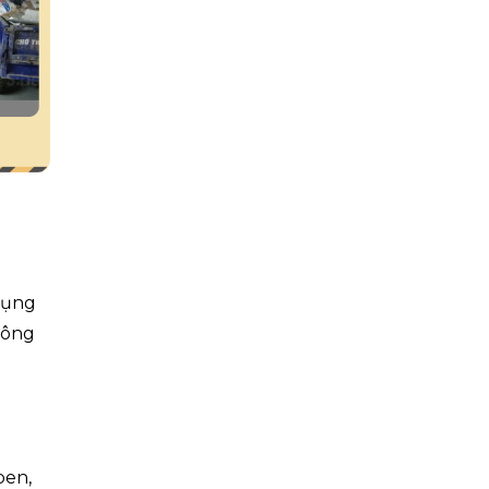
dụng
công
ben,