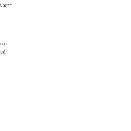
t sinh
iúp
 cả