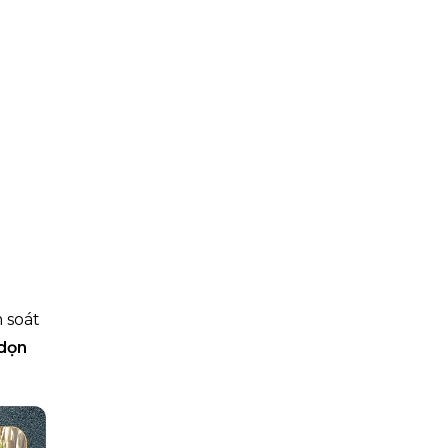
 soát
dọn