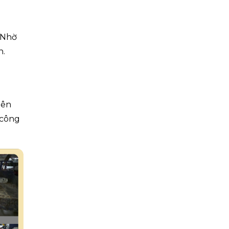
 Nhờ
n.
lên
 công