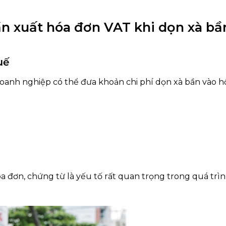
ần xuất hóa đơn VAT khi dọn xà bầ
uế
doanh nghiệp có thể đưa khoản chi phí dọn xà bần vào h
hóa đơn, chứng từ là yếu tố rất quan trọng trong quá trì