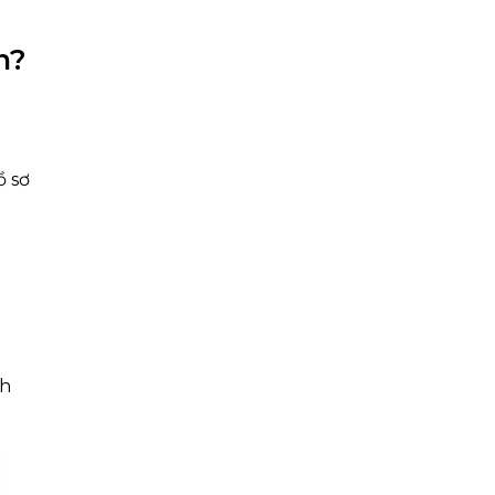
n?
ồ sơ
nh