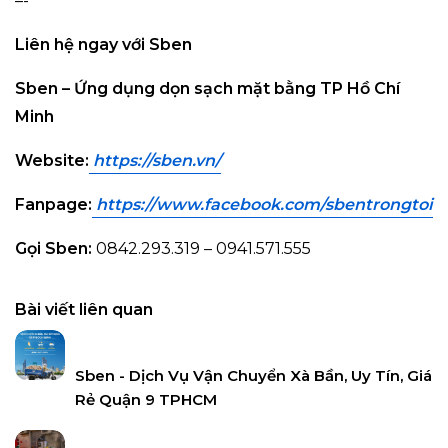
–-
Liên hệ ngay với Sben
Sben – Ứng dụng dọn sạch mặt bằng TP Hồ Chí
Minh
Website:
https://sben.vn
/
Fanpage:
https://www.facebook.com/sbentrongto
i
Gọi Sben:
0842.293.319 – 0941.571.555
Bài viết liên quan
Sben - Dịch Vụ Vận Chuyển Xà Bần, Uy Tín, Giá
Rẻ Quận 9 TPHCM