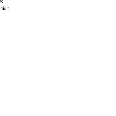
ợc
 hiện