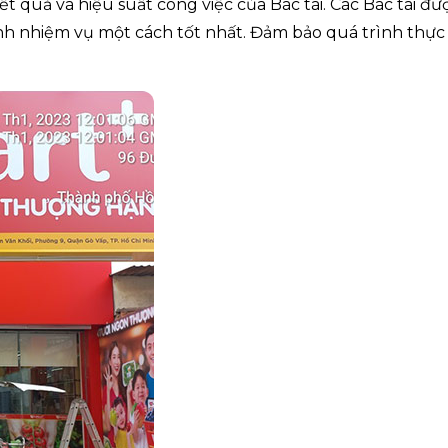
t quả và hiệu suất công việc của Bác tài. Các Bác tài đư
nh nhiệm vụ một cách tốt nhất. Đảm bảo quá trình thực