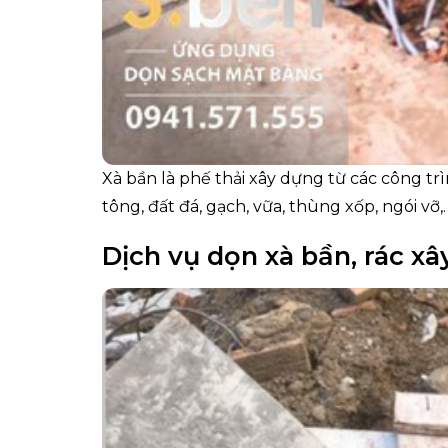
Xà bần là phế thải xây dựng từ các công trì
tông, đất đá, gạch, vữa, thùng xốp, ngói vỡ,
Dịch vụ dọn xà bần, rác xâ