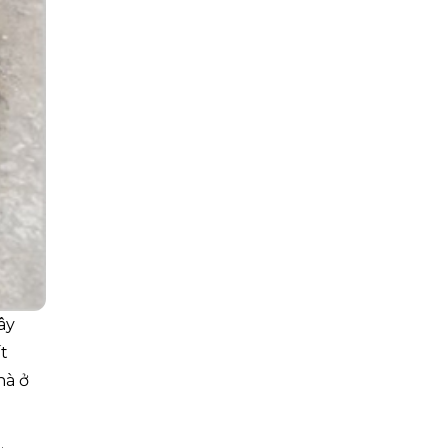
ây
t
hà ở