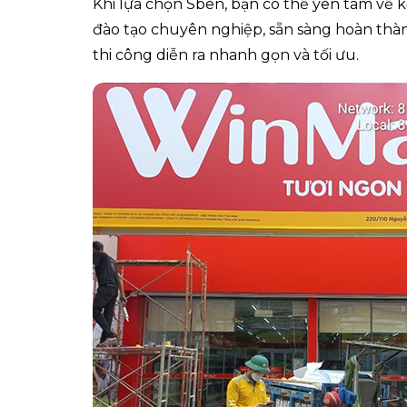
Khi lựa chọn Sben, bạn có thể yên tâm về kế
đào tạo chuyên nghiệp, sẵn sàng hoàn thà
thi công diễn ra nhanh gọn và tối ưu.