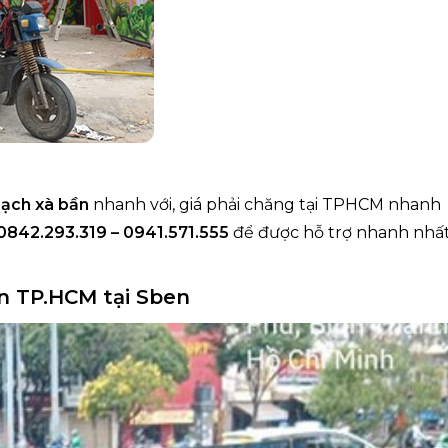
sạch xà bần
nhanh với, giá phải chăng tại TPHCM nhanh
0842.293.319 – 0941.571.555
để được hỗ trợ nhanh nhất
n TP.HCM tại Sben