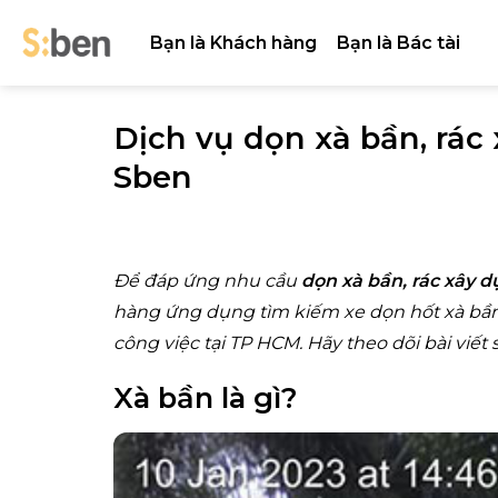
Skip
to
Bạn là Khách hàng
Bạn là Bác tài
content
Dịch vụ dọn xà bần, rác
Sben
Để đáp ứng nhu cầu
dọn xà bần, rác xây d
hàng ứng dụng tìm kiếm xe dọn hốt xà bần
công việc tại TP HCM. Hãy theo dõi bài viết
Xà bần là gì?