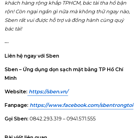
khách hàng rộng khắp TPHCM, bác tài tha hồ bận
rộn!
Còn ngại ngần gì nữa mà không thử ngay nào,
Sben rất vui được hỗ trợ và đồng hành cùng quý
bác tài!
–-
Liên hệ ngay với Sben
Sben – Ứng dụng dọn sạch mặt bằng TP Hồ Chí
Minh
Website:
https://sben.vn
/
Fanpage:
https://www.facebook.com/sbentrongto
i
Gọi Sben:
0842.293.319 – 0941.571.555
Bài viết liên quan