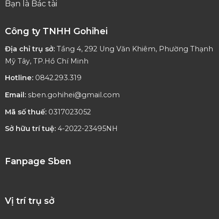
Bạn là Bác tài
Công ty TNHH Gohihei
Địa chỉ trụ sở:
Tầng 4, 292 Ung Văn Khiêm, Phường Thạnh
Mỹ Tây, TP.Hồ Chí Minh
Hotline:
0842.293.319
Email:
sben.gohihei@gmail.com
Mã số thuế:
0317023052
Sở hữu trí tuệ:
4-2022-23495NH
Fanpage Sben
Vị trí trụ sở