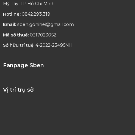
Mỹ Tây, TP.Hồ Chí Minh
Hotline:
0842.293.319
Email:
sben.gohihei@gmail.com
Mã số thuế:
0317023052
Sở hữu trí tuệ:
4-2022-23495NH
Fanpage Sben
Vị trí trụ sở