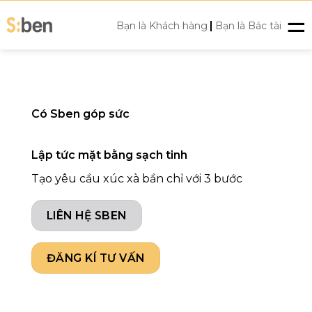
Skip
|
to
Bạn là Khách hàng
Bạn là Bác tài
content
Có
Sben
góp sức
Lập tức mặt bằng sạch tinh
Tạo yêu cầu xúc xà bần chỉ với 3 bước
LIÊN HỆ SBEN
ĐĂNG KÍ TƯ VẤN