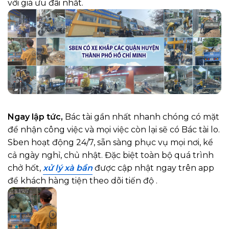
với giá ưu đãi nhất.
Ngay lập tức,
Bác tài gần nhất nhanh chóng có mặt
để nhận công việc và mọi việc còn lại sẽ có
Bác tài
lo.
Sben hoạt động 24/7, sẵn sàng phục vụ mọi nơi, kể
cả ngày nghỉ, chủ nhật. Đặc biệt toàn bộ quá trình
chở hốt,
xử lý xà bần
được cập nhật ngay trên app
để khách hàng tiện theo dõi tiến độ
.