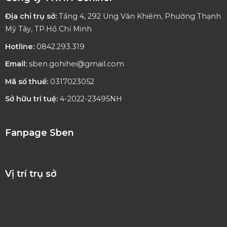
Địa chỉ trụ sở:
Tầng 4, 292 Ung Văn Khiêm, Phường Thạnh
Mỹ Tây, TP.Hồ Chí Minh
Hotline:
0842.293.319
Email:
sben.gohihei@gmail.com
Mã số thuế:
0317023052
Sở hữu trí tuệ:
4-2022-23495NH
Fanpage Sben
Vị trí trụ sở